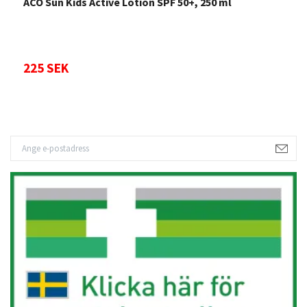
ACO Sun Kids Active Lotion SPF 50+, 250 ml
A
225 SEK
2