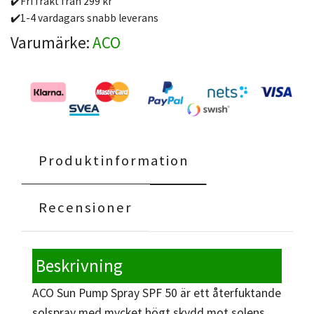
✔️Fri frakt från 299 kr
✔️1-4 vardagars snabb leverans
Varumärke:
ACO
Produktinformation
Recensioner
Beskrivning
ACO Sun Pump Spray SPF 50 är ett återfuktande
solspray med mycket högt skydd mot solens