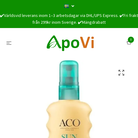
✔️Världsvid leverans inom 1–3 arbetsdagar via DHL/UPS Express. ✔️Fri frakt
från 299kr inom Sverige. ✔️Mängdrabatt
0