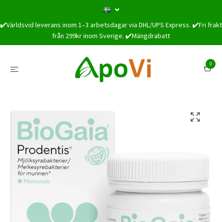
✔️Världsvid leverans inom 1–3 arbetsdagar via DHL/UPS Express. ✔️Fri frakt
från 299kr inom Sverige. ✔️Mängdrabatt
0