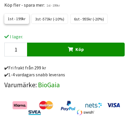
Köp fler - spara mer:
1st - 199kr
1st - 199kr
3st -573kr (-10%)
6st - 955kr (-20%)
I lager.
Köp
✔️Fri frakt från 299 kr
✔️1-4 vardagars snabb leverans
Varumärke:
BioGaia