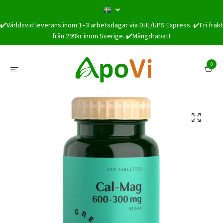
✔️Världsvid leverans inom 1–3 arbetsdagar via DHL/UPS Express. ✔️Fri frakt
från 299kr inom Sverige. ✔️Mängdrabatt
0