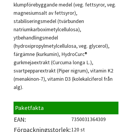
klumpförebyggande medel (veg. fettsyror, veg.
magnesiumsalt av fettsyror),
stabiliseringsmedel (tvärbunden
natriumkarboximetylcellulosa),
ytbehandlingsmedel
(hydroxipropylmetylcellulosa, veg. glycerol),
färgämne (kurkumin), HydroCurc®
gurkmejaextrakt (Curcuma longa L.),
svartpepparextrakt (Piper nigrum), vitamin K2
(menakinon-7), vitamin D3 (kolekalciferol från
alg).
Paketfakta
EAN:
7350031364309
Förpackningsstorlek:
120 st