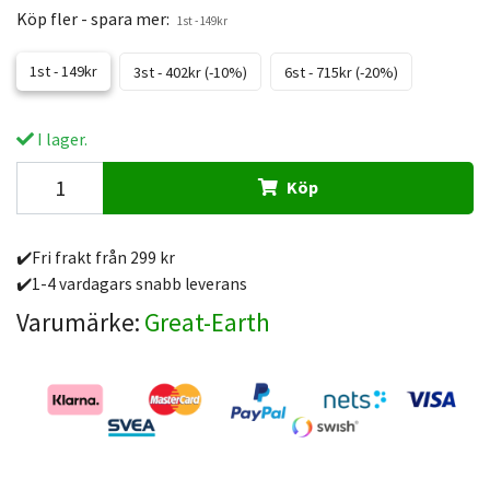
Köp fler - spara mer:
1st - 149kr
1st - 149kr
3st - 402kr (-10%)
6st - 715kr (-20%)
I lager.
Köp
✔️Fri frakt från 299 kr
✔️1-4 vardagars snabb leverans
Varumärke:
Great-Earth