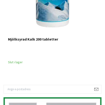
Mjölksyrad Kalk 200 tabletter
P
1
Slut i lager