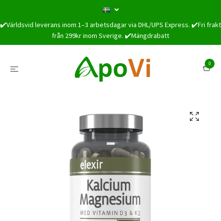
✔️Världsvid leverans inom 1–3 arbetsdagar via DHL/UPS Express. ✔️Fri frakt
från 299kr inom Sverige. ✔️Mängdrabatt
0