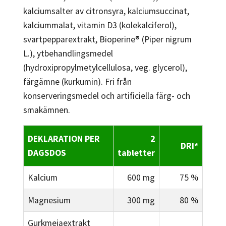
kalciumsalter av citronsyra, kalciumsuccinat,
kalciummalat, vitamin D3 (kolekalciferol),
svartpepparextrakt, Bioperine® (Piper nigrum
L.), ytbehandlingsmedel
(hydroxipropylmetylcellulosa, veg. glycerol),
färgämne (kurkumin). Fri från
konserveringsmedel och artificiella färg- och
smakämnen.
DEKLARATION PER
2
DRI*
DAGSDOS
tabletter
Kalcium
600 mg
75 %
Magnesium
300 mg
80 %
Gurkmejaextrakt