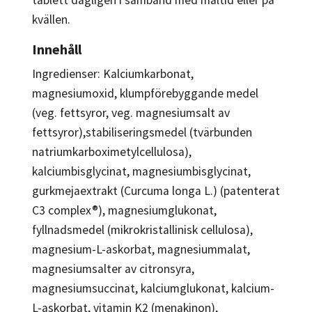
kvällen.
Innehåll
Ingredienser: Kalciumkarbonat,
magnesiumoxid, klumpförebyggande medel
(veg. fettsyror, veg. magnesiumsalt av
fettsyror),stabiliseringsmedel (tvärbunden
natriumkarboximetylcellulosa),
kalciumbisglycinat, magnesiumbisglycinat,
gurkmejaextrakt (Curcuma longa L.) (patenterat
C3 complex®), magnesiumglukonat,
fyllnadsmedel (mikrokristallinisk cellulosa),
magnesium-L-askorbat, magnesiummalat,
magnesiumsalter av citronsyra,
magnesiumsuccinat, kalciumglukonat, kalcium-
L-askorbat, vitamin K2 (menakinon),