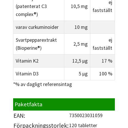
ej
(patenterat C3
10,5 mg
fastställt
complex®)
varav curkuminoider
10 mg
Svartpepparextrakt
ej
2,5 mg
(Bioperine®)
fastställt
Vitamin K2
12,5 µg
17 %
Vitamin D3
5 µg
100 %
*% av dagligt referensintag
Paketfakta
EAN:
7350023031059
Förpackningsstorlek:
120 tabletter