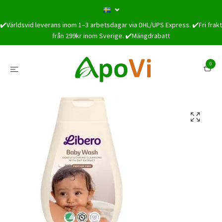
✔️Världsvid leverans inom 1–3 arbetsdagar via DHL/UPS Express. ✔️Fri frakt
från 299kr inom Sverige. ✔️Mängdrabatt
0