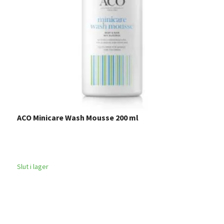
ACO Minicare Wash Mousse 200 ml
L
4
Slut i lager