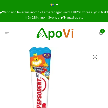
✔️Världsvid leverans inom 1–3 arbetsdagar via DHL/UPS Express. ✔️Fri frakt
från 299kr inom Sverige. ✔️Mängdrabatt
0