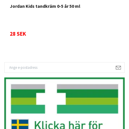
Jordan Kids tandkräm 0-5 år 50 ml
T
28 SEK
5