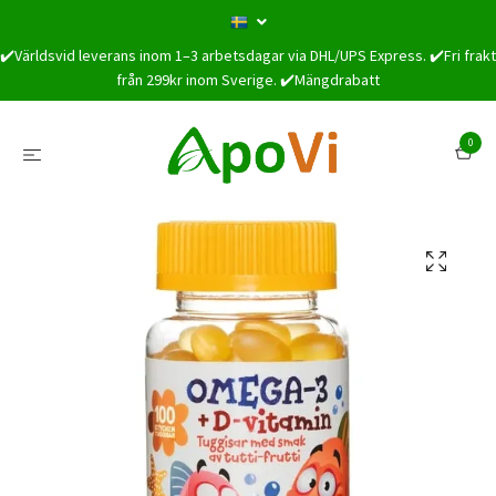
✔️Världsvid leverans inom 1–3 arbetsdagar via DHL/UPS Express. ✔️Fri frakt
från 299kr inom Sverige. ✔️Mängdrabatt
0