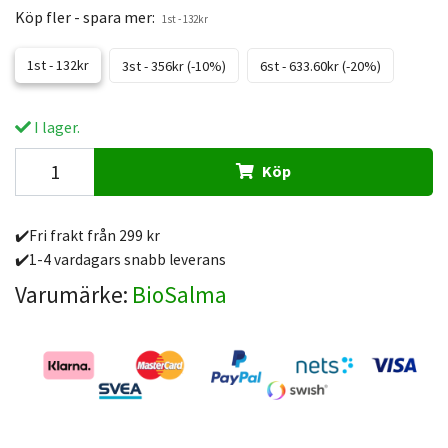
Köp fler - spara mer:
1st - 132kr
1st - 132kr
3st - 356kr (-10%)
6st - 633.60kr (-20%)
I lager.
Köp
✔️Fri frakt från 299 kr
✔️1-4 vardagars snabb leverans
Varumärke:
BioSalma