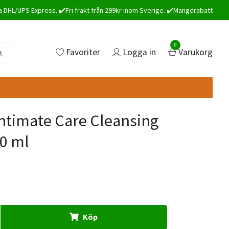
a DHL/UPS Express. ✔️Fri frakt från 299kr inom Sverige. ✔️Mängdrabatt
0
Favoriter
Logga in
Varukorg
ntimate Care Cleansing
50 ml
Köp