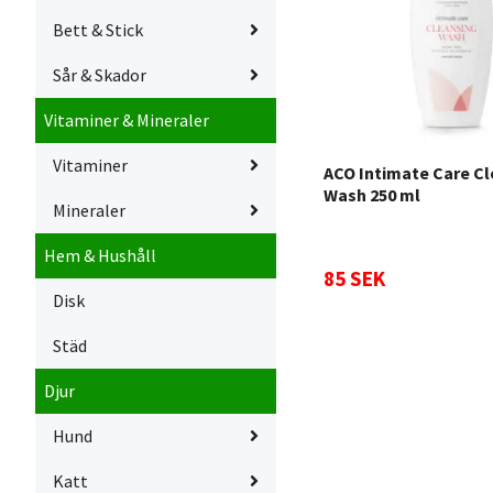
Bett & Stick
Sår & Skador
Vitaminer & Mineraler
Vitaminer
ACO Intimate Care C
Wash 250 ml
Mineraler
Hem & Hushåll
85 SEK
Disk
Städ
Djur
Hund
Katt