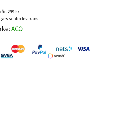
från 299 kr
gars snabb leverans
rke:
ACO