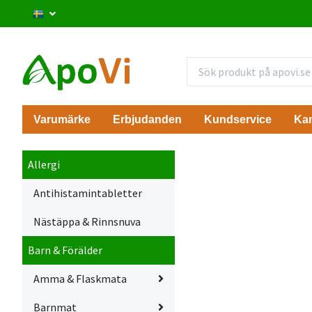
Varumärke
Erbjudanden
Kundservice
Ka
Allergi
Antihistamintabletter
Nästäppa & Rinnsnuva
Barn & Förälder
Amma & Flaskmata
Barnmat