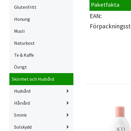
Paketfakta
Glutenfritt
EAN:
Honung
Förpackningsst
Musli
Naturkost
Te & Kaffe
Övrigt
Skönhet och Hudvård
Hudvård
Hårvård
Smink
Solskydd