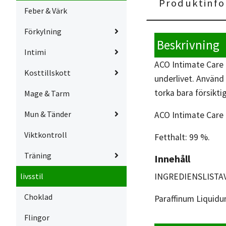
Produktinfo
Feber & Värk
Förkylning
Beskrivning
Intimi
ACO Intimate Care 
Kosttillskott
underlivet. Använd 
torka bara försikti
Mage & Tarm
Mun & Tänder
ACO Intimate Care 
Viktkontroll
Fetthalt: 99 %.
Träning
Innehåll
INGREDIENSLISTA
livsstil
Choklad
Paraffinum Liquidum
Flingor