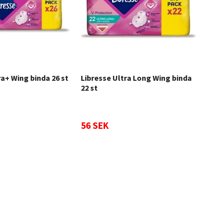
ra+ Wing binda 26 st
Libresse Ultra Long Wing binda
A.V
22 st
56 SEK
479