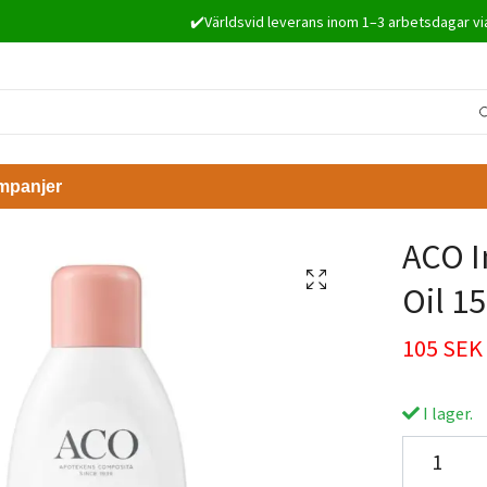
✔️Världsvid leverans inom 1–3 arbetsdagar vi
mpanjer
ACO I
Oil 1
105 SEK
I lager.