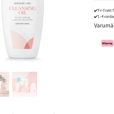
✔️Fri frakt 
✔️1-4 varda
Varumä