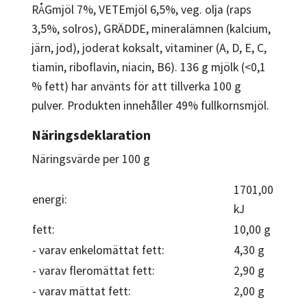
RÅGmjöl 7%, VETEmjöl 6,5%, veg. olja (raps
3,5%, solros), GRÄDDE, mineralämnen (kalcium,
järn, jod), joderat koksalt, vitaminer (A, D, E, C,
tiamin, riboflavin, niacin, B6). 136 g mjölk (<0,1
% fett) har använts för att tillverka 100 g
pulver. Produkten innehåller 49% fullkornsmjöl.
Näringsdeklaration
Näringsvärde per 100 g
1701,00
energi:
kJ
fett:
10,00 g
- varav enkelomättat fett:
4,30 g
- varav fleromättat fett:
2,90 g
- varav mättat fett:
2,00 g