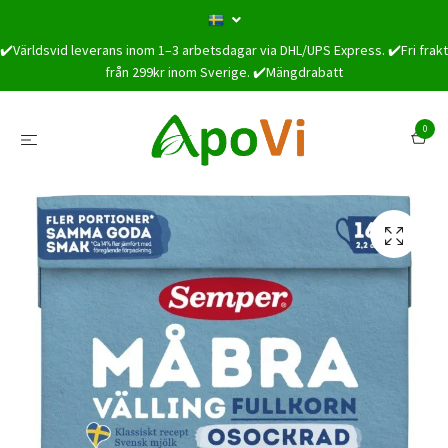
✔️Världsvid leverans inom 1–3 arbetsdagar via DHL/UPS Express. ✔️Fri frakt
från 299kr inom Sverige. ✔️Mängdrabatt
0