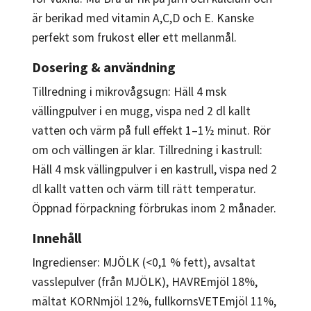
är berikad med vitamin A,C,D och E. Kanske
perfekt som frukost eller ett mellanmål.
Dosering & användning
Tillredning i mikrovågsugn: Häll 4 msk
vällingpulver i en mugg, vispa ned 2 dl kallt
vatten och värm på full effekt 1–1½ minut. Rör
om och vällingen är klar. Tillredning i kastrull:
Häll 4 msk vällingpulver i en kastrull, vispa ned 2
dl kallt vatten och värm till rätt temperatur.
Öppnad förpackning förbrukas inom 2 månader.
Innehåll
Ingredienser: MJÖLK (<0,1 % fett), avsaltat
vasslepulver (från MJÖLK), HAVREmjöl 18%,
mältat KORNmjöl 12%, fullkornsVETEmjöl 11%,