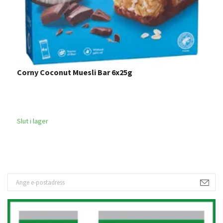
Corny Coconut Muesli Bar 6x25g
R
Slut i lager
Sl