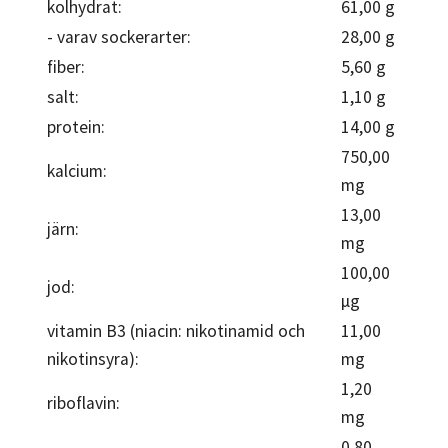
kolhydrat:
61,00 g
- varav sockerarter:
28,00 g
fiber:
5,60 g
salt:
1,10 g
protein:
14,00 g
750,00
kalcium:
mg
13,00
järn:
mg
100,00
jod:
µg
vitamin B3 (niacin: nikotinamid och
11,00
nikotinsyra):
mg
1,20
riboflavin:
mg
0,80