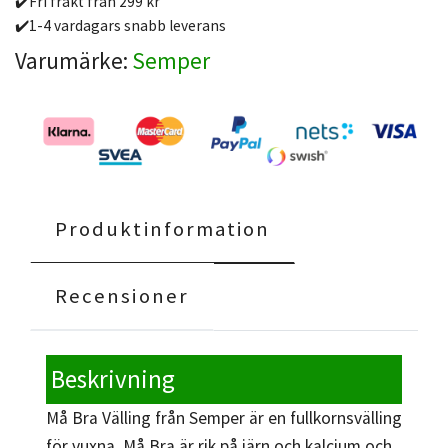
✔️Fri frakt från 299 kr
✔️1-4 vardagars snabb leverans
Varumärke:
Semper
Produktinformation
Recensioner
Beskrivning
Må Bra Välling från Semper är en fullkornsvälling
för vuxna. Må Bra är rik på järn och kalcium och