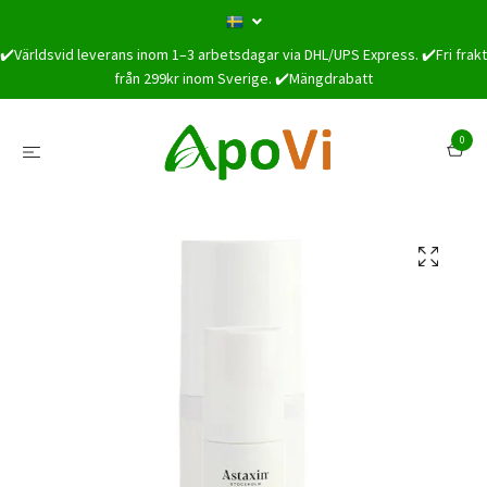
✔️Världsvid leverans inom 1–3 arbetsdagar via DHL/UPS Express. ✔️Fri frakt
från 299kr inom Sverige. ✔️Mängdrabatt
0