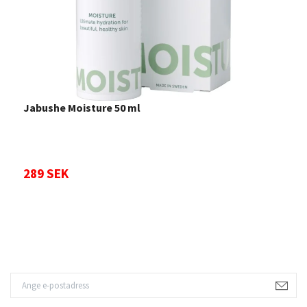
Jabushe Moisture 50 ml
L
1
289 SEK
Sl