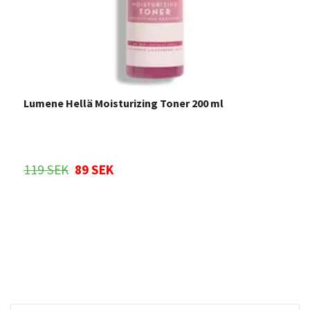
Lumene Hellä Moisturizing Toner 200 ml
E
119 SEK
89 SEK
2