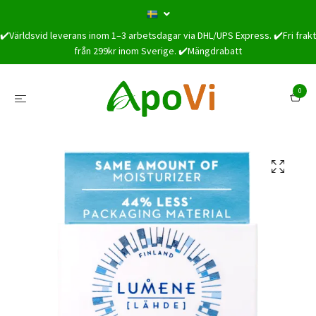
✔️Världsvid leverans inom 1–3 arbetsdagar via DHL/UPS Express. ✔️Fri frakt
från 299kr inom Sverige. ✔️Mängdrabatt
0