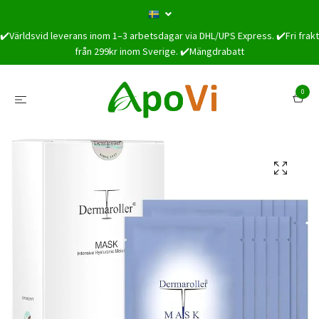
✔️Världsvid leverans inom 1–3 arbetsdagar via DHL/UPS Express. ✔️Fri frakt
från 299kr inom Sverige. ✔️Mängdrabatt
0