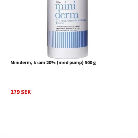
Miniderm, kräm 20% (med pump) 500 g
L
279 SEK
2