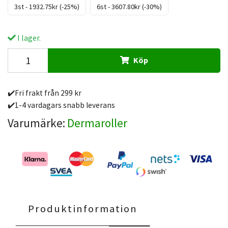
3st - 1932.75kr (-25%)
6st - 3607.80kr (-30%)
I lager.
Köp
✔️Fri frakt från 299 kr
✔️1-4 vardagars snabb leverans
Varumärke:
Dermaroller
Produktinformation