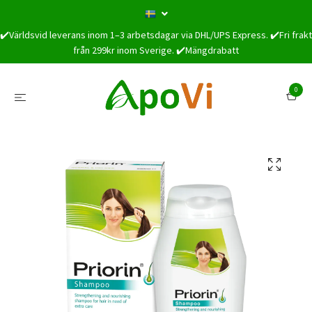
✔️Världsvid leverans inom 1–3 arbetsdagar via DHL/UPS Express. ✔️Fri frakt
från 299kr inom Sverige. ✔️Mängdrabatt
0