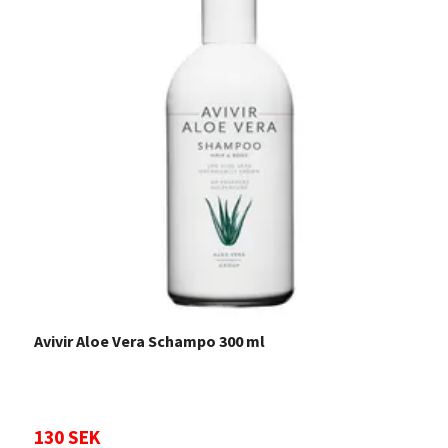
Avivir Aloe Vera Schampo 300 ml
B
130 SEK
3