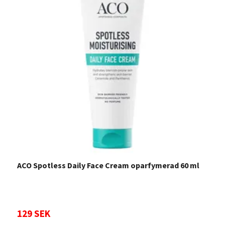
ACO Spotless Daily Face Cream oparfymerad 60 ml
A
129 SEK
Sl