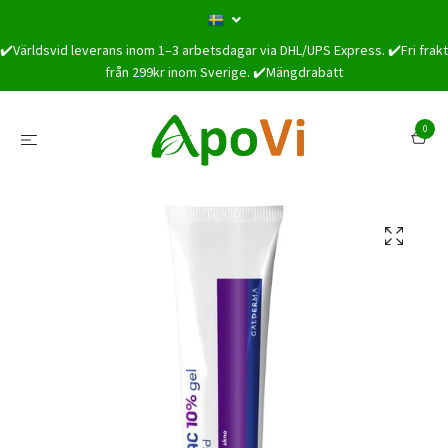
✔️Världsvid leverans inom 1–3 arbetsdagar via DHL/UPS Express. ✔️Fri frakt
från 299kr inom Sverige. ✔️Mängdrabatt
0