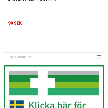
90 SEK
7