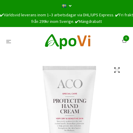
✔️Världsvid leverans inom 1–3 arbetsdagar via DHL/UPS Express. ✔️Fri frakt
från 299kr inom Sverige. ✔️Mängdrabatt
0