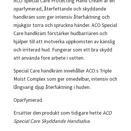
ACO Special Care Protecting Hand Cream är en
oparfymerad, återfettande och skyddande
handkräm som ger intensiv återfuktning och
mjukgör torra och spruckna händer. ACO Special
Care handkräm förstärker hudbarriären och
hjälper till att motverka uppkomsten av känslig
och irriterad hud. Fungerar som ett bra skydd
att använda före arbete i vatten.
Special Care handkräm innehåller ACO:s Triple
Moist Complex som ger omedelbar, intensiv och
långvarig djup återfuktning i huden.
Oparfymerad.
Ersätter den produkt som tidigare hette
ACO
Special Care Skyddande Handsalva
.