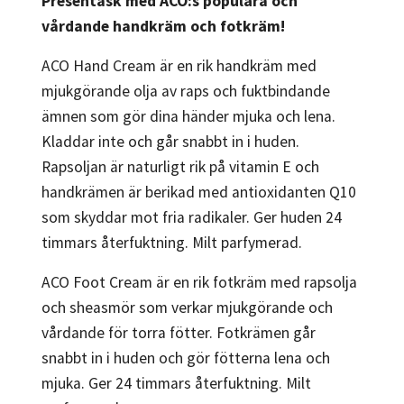
Presentask med ACO:s populära och
vårdande handkräm och fotkräm!
ACO Hand Cream är en rik handkräm med
mjukgörande olja av raps och fuktbindande
ämnen som gör dina händer mjuka och lena.
Kladdar inte och går snabbt in i huden.
Rapsoljan är naturligt rik på vitamin E och
handkrämen är berikad med antioxidanten Q10
som skyddar mot fria radikaler. Ger huden 24
timmars återfuktning. Milt parfymerad.
ACO Foot Cream är en rik fotkräm med rapsolja
och sheasmör som verkar mjukgörande och
vårdande för torra fötter. Fotkrämen går
snabbt in i huden och gör fötterna lena och
mjuka. Ger 24 timmars återfuktning. Milt