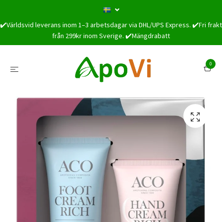
✔️Världsvid leverans inom 1–3 arbetsdagar via DHL/UPS Express. ✔️Fri frakt
från 299kr inom Sverige. ✔️Mängdrabatt
0