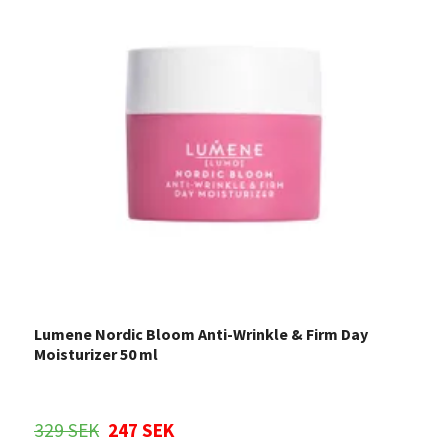
Lumene Nordic Bloom Anti-Wrinkle & Firm Day
L
Moisturizer 50 ml
329 SEK
247 SEK
3