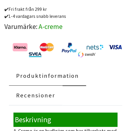
✔️Fri frakt från 299 kr
✔️1-4 vardagars snabb leverans
Varumärke:
A-creme
Produktinformation
Recensioner
Beskrivning
A-Creme är en hudkräm som har tillverkats med