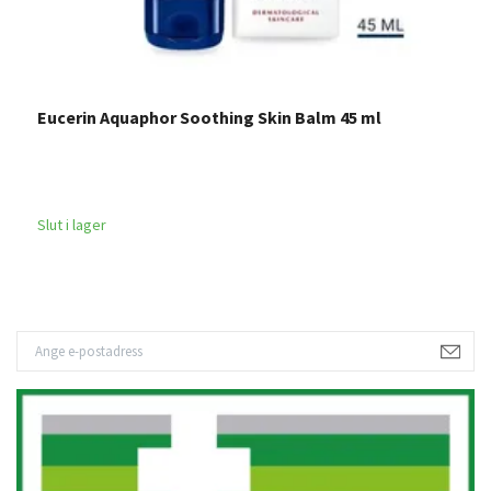
Eucerin Aquaphor Soothing Skin Balm 45 ml
I
4
Slut i lager