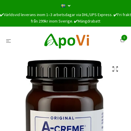
✔️Världsvid leverans inom 1–3 arbetsdagar via DHL/UPS Express. ✔️Fri frakt
från 299kr inom Sverige. ✔️Mängdrabatt
0