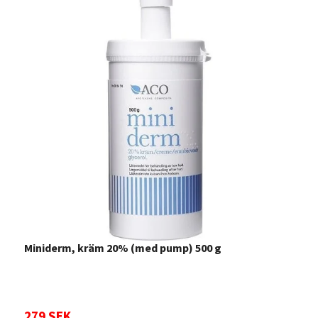
Miniderm, kräm 20% (med pump) 500 g
E
279 SEK
Sl