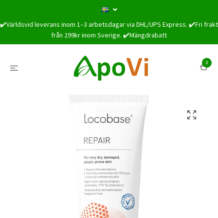
✔️Världsvid leverans inom 1–3 arbetsdagar via DHL/UPS Express. ✔️Fri frakt
från 299kr inom Sverige. ✔️Mängdrabatt
0