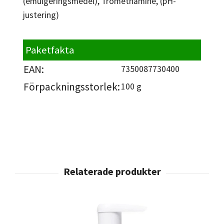
(emulgeringsmedel), Tromethamine, (pH­
justering)
Paketfakta
EAN:
7350087730400
Förpackningsstorlek:
100 g