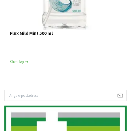
Flux Mild Mint 500 ml
F
6
Slut i lager