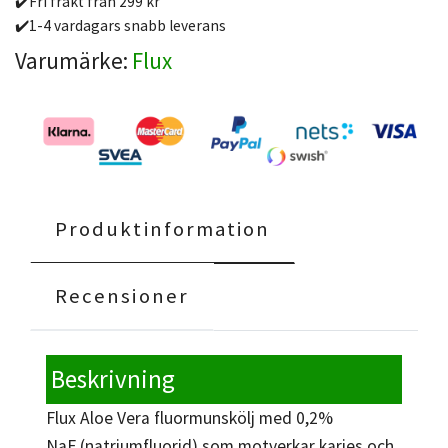
✔️Fri frakt från 299 kr
✔️1-4 vardagars snabb leverans
Varumärke:
Flux
Produktinformation
Recensioner
Beskrivning
Flux Aloe Vera fluormunskölj med 0,2%
NaF (natriumfluorid) som motverkar karies och