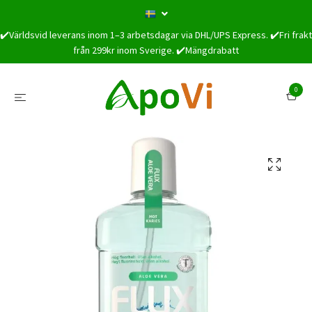
✔️Världsvid leverans inom 1–3 arbetsdagar via DHL/UPS Express. ✔️Fri frakt
från 299kr inom Sverige. ✔️Mängdrabatt
0