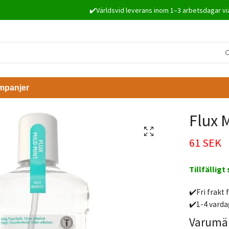
✔️Världsvid leverans inom 1–3 arbetsdagar vi
mpanjer
Flux 
61 SEK
Tillfälligt
✔️Fri frakt 
✔️1-4 varda
Varumä