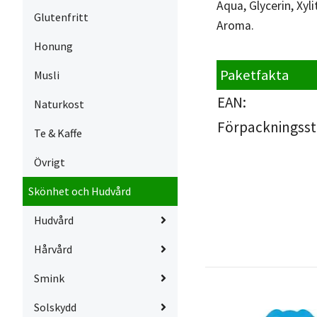
Aqua, Glycerin, Xyl
Glutenfritt
Aroma.
Honung
Paketfakta
Musli
EAN:
Naturkost
Förpackningsst
Te & Kaffe
Övrigt
Skönhet och Hudvård
Hudvård
Hårvård
Smink
Solskydd