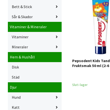
Bett & Stick
Sår & Skador
Vitaminer & Mineraler
Vitaminer
Mineraler
Hem & Hushåll
Pepsodent Kids Tan
Fruktsmak 50 ml (2-6 
Disk
Städ
Slut i lager
Djur
Hund
Katt