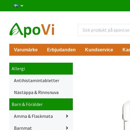
Varumärke
Erbjudanden
Kundservice
Ka
Allergi
Antihistamintabletter
Nästäppa & Rinnsnuva
Barn & Förälder
Amma & Flaskmata
Barnmat