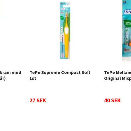
dkräm med
TePe Supreme Compact Soft
TePe Mellan
år)
1st
Original Mix
27 SEK
40 SEK