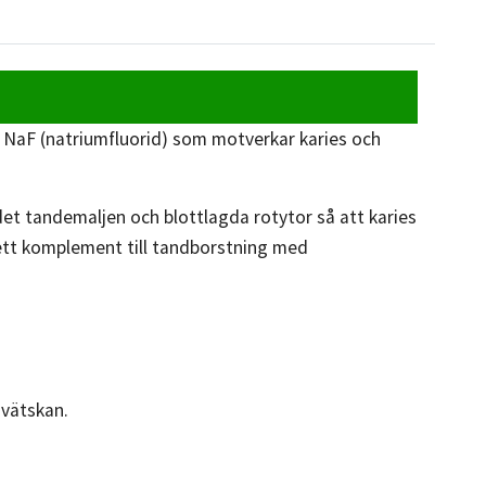
,2% NaF (natriumfluorid) som motverkar karies och
 det tandemaljen och blottlagda rotytor så att karies
 ett komplement till tandborstning med
 vätskan.