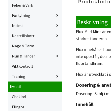
Produktinfo
Feber & Värk
Förkylning
Beskrivning
Intimi
Flux Mild Mint är e
Kosttillskott
stärker tänderna.
Mage & Tarm
Flux innehåller flu
Mun & Tänder
inte uppstår, dels
fluortandkräm.
Viktkontroll
Flux är utvecklat 
Träning
Dosering & anv
livsstil
Dosering: Skölj i 
Choklad
Innehåll
Flingor