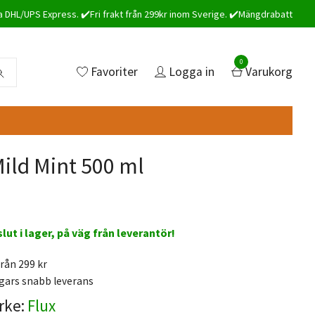
a DHL/UPS Express. ✔️Fri frakt från 299kr inom Sverige. ✔️Mängdrabatt
0
Favoriter
Logga in
Varukorg
Mild Mint 500 ml
 slut i lager, på väg från leverantör!
från 299 kr
gars snabb leverans
rke:
Flux