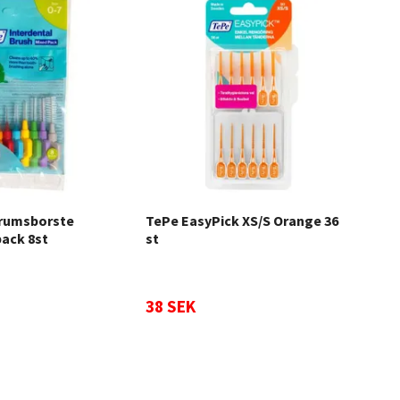
rumsborste
TePe EasyPick XS/S Orange 36
TePe
pack 8st
st
38 SEK
49 