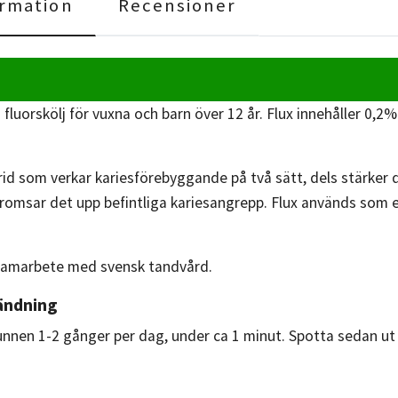
rmation
Recensioner
n fluorskölj för vuxna och barn över 12 år. Flux innehåller 0
orid som verkar kariesförebyggande på två sätt, dels stärker
 bromsar det upp befintliga kariesangrepp. Flux används som
i samarbete med svensk tandvård.
ändning
munnen 1-2 gånger per dag, under ca 1 minut. Spotta sedan ut