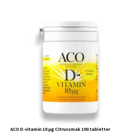
ACO D-vitamin 10 µg Citrussmak 100 tabletter
D
I