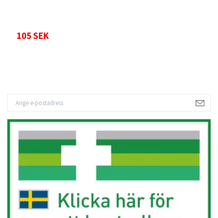
105 SEK
9