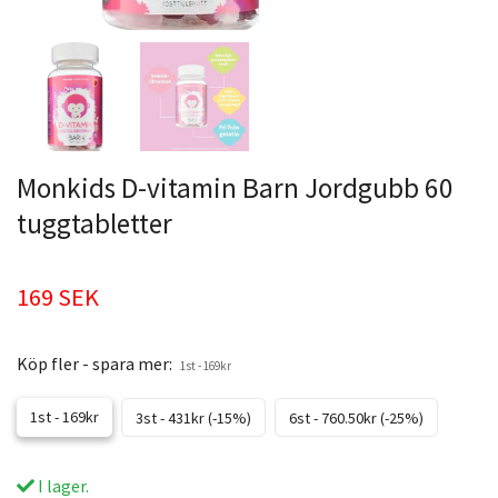
Monkids D-vitamin Barn Jordgubb 60
tuggtabletter
169 SEK
Köp fler - spara mer:
1st - 169kr
1st - 169kr
3st - 431kr (-15%)
6st - 760.50kr (-25%)
I lager.