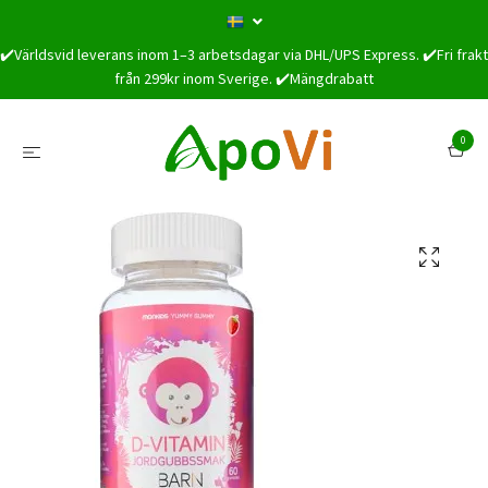
✔️Världsvid leverans inom 1–3 arbetsdagar via DHL/UPS Express. ✔️Fri frakt
från 299kr inom Sverige. ✔️Mängdrabatt
0