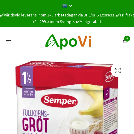
✔️Världsvid leverans inom 1–3 arbetsdagar via DHL/UPS Express. ✔️Fri frakt
från 299kr inom Sverige. ✔️Mängdrabatt
0