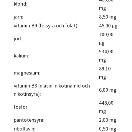
klorid:
mg
järn:
8,50 mg
vitamin B9 (folsyra och folat):
45,00 µg
100,00
jod:
µg
934,00
kalium:
mg
89,10
magnesium:
mg
vitamin B3 (niacin: nikotinamid och
6,00 mg
nikotinsyra):
448,00
fosfor:
mg
pantotensyra:
2,00 mg
riboflavin:
0,50 mg