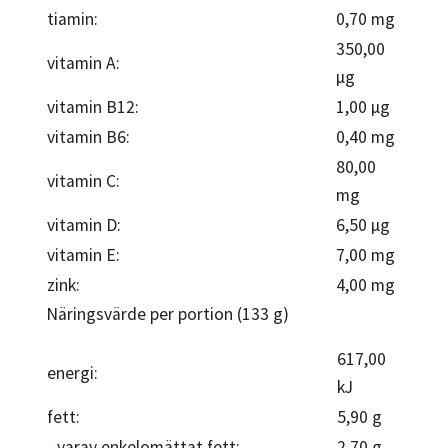
tiamin:
0,70 mg
350,00
vitamin A:
µg
vitamin B12:
1,00 µg
vitamin B6:
0,40 mg
80,00
vitamin C:
mg
vitamin D:
6,50 µg
vitamin E:
7,00 mg
zink:
4,00 mg
Näringsvärde per portion (133 g)
617,00
energi:
kJ
fett:
5,90 g
- varav enkelomättat fett:
2,70 g