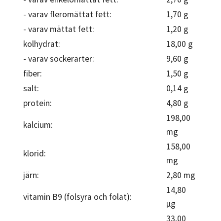
- varav fleromättat fett:
1,70 g
- varav mättat fett:
1,20 g
kolhydrat:
18,00 g
- varav sockerarter:
9,60 g
fiber:
1,50 g
salt:
0,14 g
protein:
4,80 g
198,00
kalcium:
mg
158,00
klorid:
mg
järn:
2,80 mg
14,80
vitamin B9 (folsyra och folat):
µg
33,00