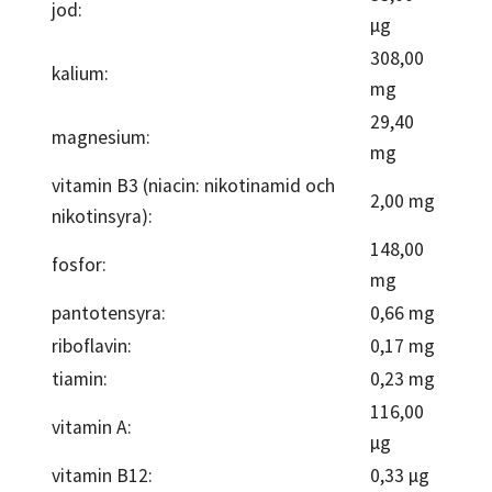
jod:
µg
308,00
kalium:
mg
29,40
magnesium:
mg
vitamin B3 (niacin: nikotinamid och
2,00 mg
nikotinsyra):
148,00
fosfor:
mg
pantotensyra:
0,66 mg
riboflavin:
0,17 mg
tiamin:
0,23 mg
116,00
vitamin A:
µg
vitamin B12:
0,33 µg