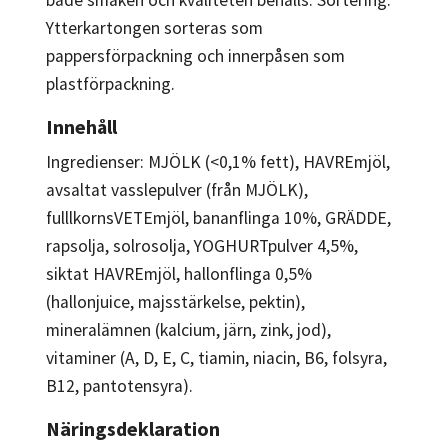
Ytterkartongen sorteras som
pappersförpackning och innerpåsen som
plastförpackning.
Innehåll
Ingredienser: MJÖLK (<0,1% fett), HAVREmjöl,
avsaltat vasslepulver (från MJÖLK),
fulllkornsVETEmjöl, bananflinga 10%, GRÄDDE,
rapsolja, solrosolja, YOGHURTpulver 4,5%,
siktat HAVREmjöl, hallonflinga 0,5%
(hallonjuice, majsstärkelse, pektin),
mineralämnen (kalcium, järn, zink, jod),
vitaminer (A, D, E, C, tiamin, niacin, B6, folsyra,
B12, pantotensyra).
Näringsdeklaration