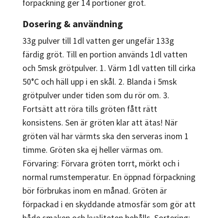
förpackning ger 14 portioner gröt.
Dosering & användning
33g pulver till 1dl vatten ger ungefär 133g
färdig gröt. Till en portion används 1dl vatten
och 5msk grötpulver. 1. Värm 1dl vatten till cirka
50°C och häll upp i en skål. 2. Blanda i 5msk
grötpulver under tiden som du rör om. 3.
Fortsätt att röra tills gröten fått rätt
konsistens. Sen är gröten klar att ätas! När
gröten väl har värmts ska den serveras inom 1
timme. Gröten ska ej heller värmas om.
Förvaring: Förvara gröten torrt, mörkt och i
normal rumstemperatur. En öppnad förpackning
bör förbrukas inom en månad. Gröten är
förpackad i en skyddande atmosfär som gör att
både smaken och kvaliteten behålls. Sortering: