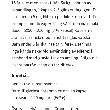
15 år eller med en vikt från 50 kg: i början av
behandlingen, 1 kapsel 2-3 gånger dagligen. Ta
inte mer än 5 mg Niferex per kilo kroppsvikt. Till
exempel, om du väger 50 kg så är den maximala
dosen 5X50 = 250 mg (2 ½ kapsel) Kapslarna
skall sväljas hela med minst 1/2 glas vätska
Barn under 6 år ska inte ta Niferex Det finns
inga kända risker vid användning av Niferex i
samband med graviditet och amning. Fråga din
läkare om råd innan du tar Niferex.
Innehåll
Den aktiva substansen är
ferro(II)glycinsulfatkomplex och en kapsel
motsvarar 100 mg järn (Fe2+).
Övriga innehållsämnen: Granulat med