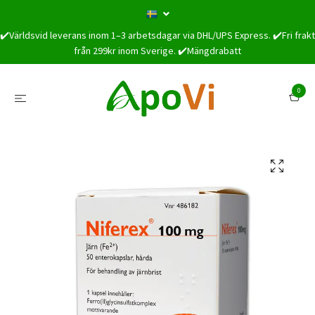
✔️Världsvid leverans inom 1–3 arbetsdagar via DHL/UPS Express. ✔️Fri frakt
från 299kr inom Sverige. ✔️Mängdrabatt
0