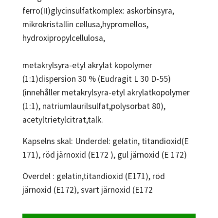
ferro(II)glycinsulfatkomplex: askorbinsyra,
mikrokristallin cellusa,hypromellos,
hydroxipropylcellulosa,
metakrylsyra-etyl akrylat kopolymer
(1:1)dispersion 30 % (Eudragit L 30 D-55)
(innehåller metakrylsyra-etyl akrylatkopolymer
(1:1), natriumlaurilsulfat,polysorbat 80),
acetyltrietylcitrat,talk.
Kapselns skal: Underdel: gelatin, titandioxid(E
171), röd järnoxid (E172 ), gul järnoxid (E 172)
Överdel : gelatin,titandioxid (E171), röd
järnoxid (E172), svart järnoxid (E172