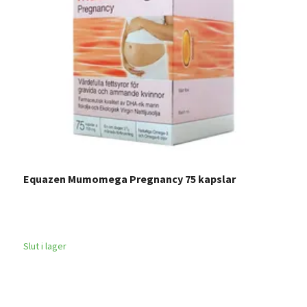
Equazen Mumomega Pregnancy 75 kapslar
T
1
Slut i lager