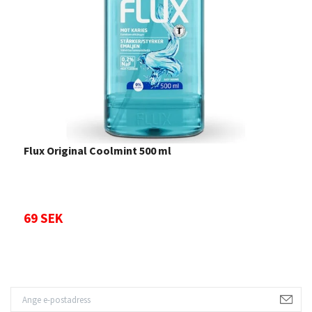
Flux Original Coolmint 500 ml
F
69 SEK
Sl