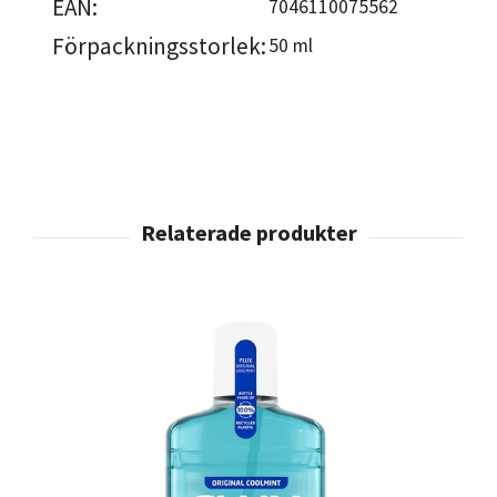
EAN:
7046110075562
Förpackningsstorlek:
50 ml