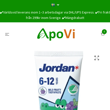
✔️Världsvid leverans inom 1–3 arbetsdagar via DHL/UPS Express. ✔️Fri frakt
från 299kr inom Sverige. ✔️Mängdrabatt
0