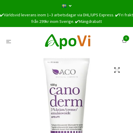
✔️Världsvid leverans inom 1–3 arbetsdagar via DHL/UPS Express. ✔️Fri frakt
från 299kr inom Sverige. ✔️Mängdrabatt
0