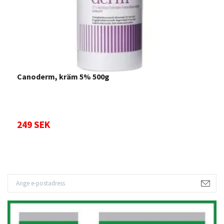
Canoderm, kräm 5% 500g
M
249 SEK
1