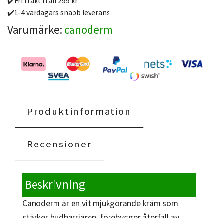
✔️Fri frakt från 299 kr
✔️1-4 vardagars snabb leverans
Varumärke:
canoderm
Produktinformation
Recensioner
Beskrivning
Canoderm är en vit mjukgörande kräm som
stärker hudbarriären, förebygger återfall av