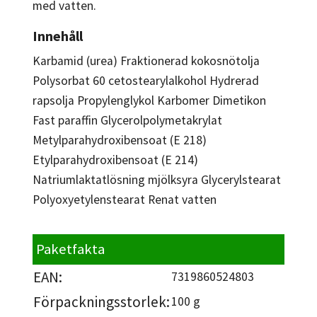
med vatten.
Innehåll
Karbamid (urea) Fraktionerad kokosnötolja
Polysorbat 60 cetostearylalkohol Hydrerad
rapsolja Propylenglykol Karbomer Dimetikon
Fast paraffin Glycerolpolymetakrylat
Metylparahydroxibensoat (E 218)
Etylparahydroxibensoat (E 214)
Natriumlaktatlösning mjölksyra Glycerylstearat
Polyoxyetylenstearat Renat vatten
Paketfakta
EAN:
7319860524803
Förpackningsstorlek:
100 g